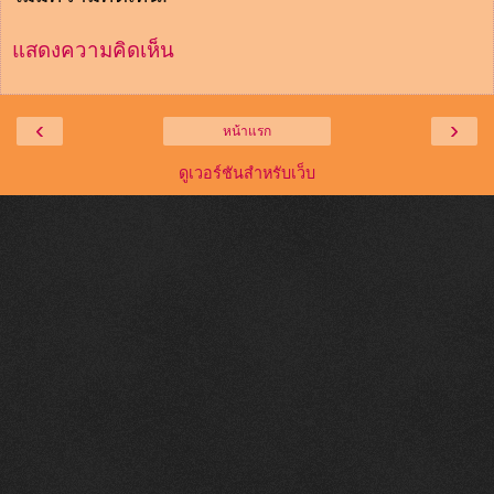
แสดงความคิดเห็น
‹
›
หน้าแรก
ดูเวอร์ชันสำหรับเว็บ